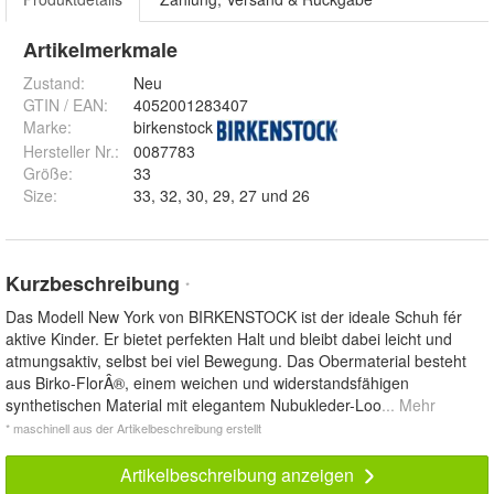
Artikelmerkmale
Zustand:
Neu
GTIN / EAN:
4052001283407
Marke:
birkenstock
Hersteller Nr.:
0087783
Größe
:
33
Size
:
33, 32, 30, 29, 27 und 26
Kurzbeschreibung
*
Das Modell New York von BIRKENSTOCK ist der ideale Schuh fér
aktive Kinder. Er bietet perfekten Halt und bleibt dabei leicht und
atmungsaktiv, selbst bei viel Bewegung. Das Obermaterial besteht
aus Birko-FlorÂ®, einem weichen und widerstandsfähigen
synthetischen Material mit elegantem Nubukleder-Loo
... Mehr
* maschinell aus der Artikelbeschreibung erstellt
Artikelbeschreibung anzeigen