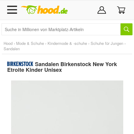
Hood
›
Mode & Schuhe
›
Kindermode & -schuhe
›
Schuhe für Jungen
›
Sandalen
Sandalen Birkenstock New York
Etroite Kinder Unisex