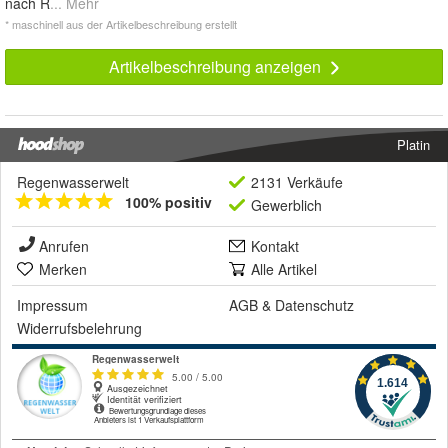
nach R
... Mehr
* maschinell aus der Artikelbeschreibung erstellt
Artikelbeschreibung anzeigen
Platin
Regenwasserwelt
2131 Verkäufe
100% positiv
Gewerblich
Anrufen
Kontakt
Merken
Alle Artikel
Impressum
AGB
&
Datenschutz
Widerrufsbelehrung