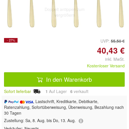
Doppelt antippen zum
vergrößern
- 27%
UVP:
55,50 €
40,43 €
inkl. MwSt.
Kostenloser Versand
In den Warenkorb
Sofort lieferbar
1
Auf Lager
6
 verkauft
, Lastschrift, Kreditkarte, Debitkarte,
Ratenzahlung, Sofortüberweisung, Überweisung, Bezahlung nach
30 Tagen
Zustellung:
Sa, 8. Aug. bis Do, 13. Aug.
Verkäufer:
Neuerts