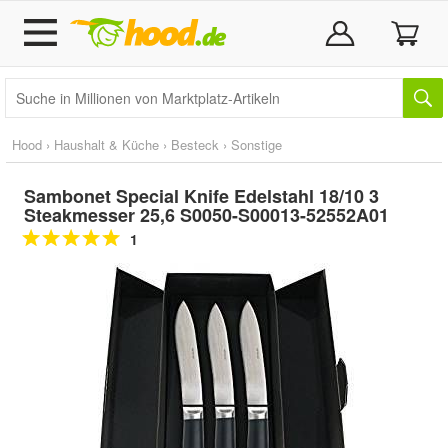
Hood
›
Haushalt & Küche
›
Besteck
›
Sonstige
Sambonet Special Knife Edelstahl 18/10 3
Steakmesser 25,6 S0050-S00013-52552A01
1