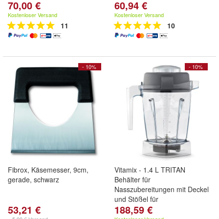
70,00 €
60,94 €
Kostenloser Versand
Kostenloser Versand
11
10
- 10%
- 10%
Fibrox, Käsemesser, 9cm,
Vitamix - 1.4 L TRITAN
gerade, schwarz
Behälter für
Nasszubereitungen mit Deckel
und Stößel für
53,21 €
188,59 €