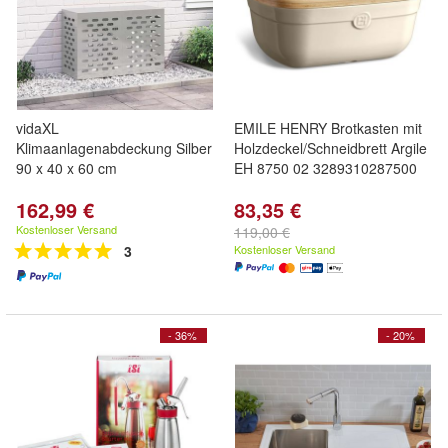
vidaXL
EMILE HENRY Brotkasten mit
Klimaanlagenabdeckung Silber
Holzdeckel/Schneidbrett Argile
90 x 40 x 60 cm
EH 8750 02 3289310287500
162,99 €
83,35 €
Kostenloser Versand
119,00 €
3
Kostenloser Versand
- 36%
- 20%