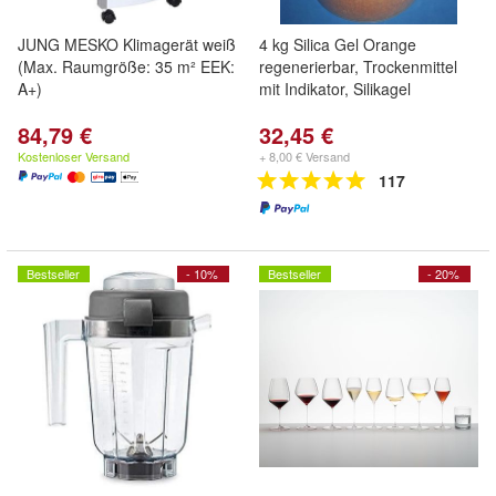
JUNG MESKO Klimagerät weiß
4 kg Silica Gel Orange
(Max. Raumgröße: 35 m² EEK:
regenerierbar, Trockenmittel
A+)
mit Indikator, Silikagel
84,79 €
32,45 €
Kostenloser Versand
+ 8,00 € Versand
117
Bestseller
- 10%
Bestseller
- 20%