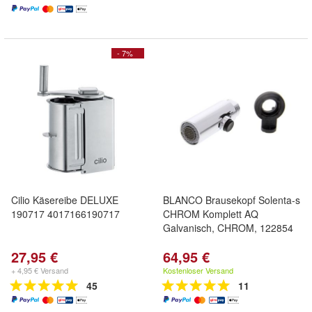
- 7%
Cilio Käsereibe DELUXE
BLANCO Brausekopf Solenta-s
190717 4017166190717
CHROM Komplett AQ
Galvanisch, CHROM, 122854
27,95 €
64,95 €
+ 4,95 € Versand
Kostenloser Versand
45
11