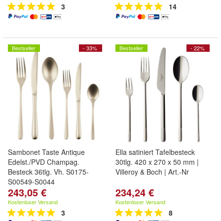
3
14
Bestseller
- 33%
Bestseller
- 22%
Sambonet Taste Antique
Ella satiniert Tafelbesteck
Edelst./PVD Champag.
30tlg. 420 x 270 x 50 mm |
Besteck 36tlg. Vh. S0175-
Villeroy & Boch | Art.-Nr
S00549-S0044
243,05 €
234,24 €
Kostenloser Versand
Kostenloser Versand
3
8