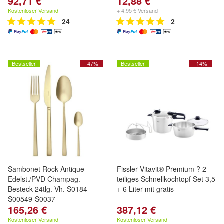
92,71 €
12,88 €
Kostenloser Versand
+ 4,95 € Versand
24
2
Bestseller
- 47%
Bestseller
- 14%
Sambonet Rock Antique
Fissler Vitavit® Premium ? 2-
Edelst./PVD Champag.
teiliges Schnellkochtopf Set 3,5
Besteck 24tlg. Vh. S0184-
+ 6 Liter mit gratis
S00549-S0037
165,26 €
387,12 €
Kostenloser Versand
Kostenloser Versand