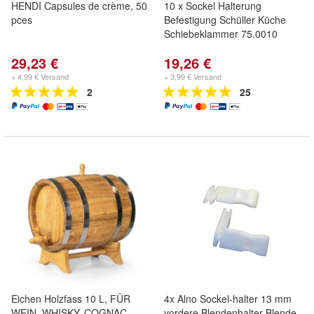
HENDI Capsules de crème, 50
10 x Sockel Halterung
pces
Befestigung Schüller Küche
Schiebeklammer 75.0010
29,23 €
19,26 €
+ 4,99 € Versand
+ 3,99 € Versand
2
25
Eichen Holzfass 10 L, FÜR
4x Alno Sockel-halter 13 mm
WEIN, WHISKY, COGNAC,
vordere Blendenhalter Blende