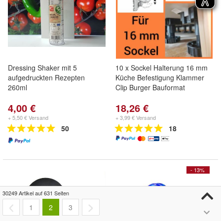
Dressing Shaker mit 5
10 x Sockel Halterung 16 mm
aufgedruckten Rezepten
Küche Befestigung Klammer
260ml
Clip Burger Bauformat
4,00 €
18,26 €
+ 5,50 € Versand
+ 3,99 € Versand
50
18
- 13%
30249 Artikel auf 631 Seiten
1
2
3