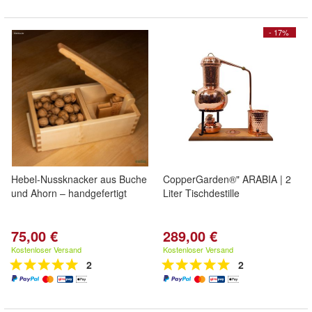
- 17%
Hebel-Nussknacker aus Buche
CopperGarden®" ARABIA | 2
und Ahorn – handgefertigt
Liter Tischdestille
75,00 €
289,00 €
Kostenloser Versand
Kostenloser Versand
2
2