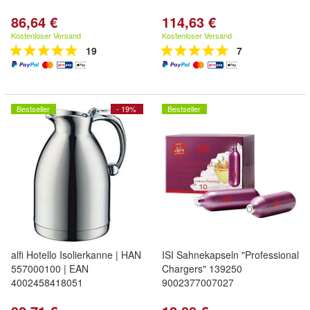
86,64 €
114,63 €
Kostenloser Versand
Kostenloser Versand
19
7
Bestseller
- 19%
Bestseller
alfi Hotello Isolierkanne | HAN
ISI Sahnekapseln "Professional
557000100 | EAN
Chargers" 139250
4002458418051
9002377007027