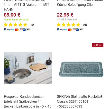
innen MITTIG Verbrannt. MIT
Küche Befestigung Clip
HAHN
85,00 €
22,96 €
Kostenloser Versand
+ 3,99 € Versand
12
25
- 12%
Respekta Rundbeckenset
SPRING Steinplatte Raclette8
Edelstahl Spülbecken / 1
Classic 3267400101
Becken Einbauspüle in 45 x 45
4052356007093