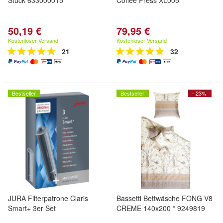
Stück 633000015
Coffee Press XL005
50,19 €
79,95 €
Kostenloser Versand
Kostenloser Versand
21
32
Bestseller
Bestseller
- 23%
JURA Filterpatrone Claris
Bassetti Bettwäsche FONG V8
Smart+ 3er Set
CREME 140x200 * 9249819