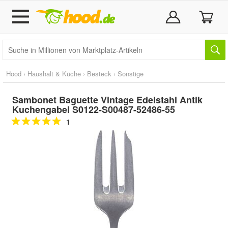
Hood
›
Haushalt & Küche
›
Besteck
›
Sonstige
Sambonet Baguette Vintage Edelstahl Antik
Kuchengabel S0122-S00487-52486-55
1