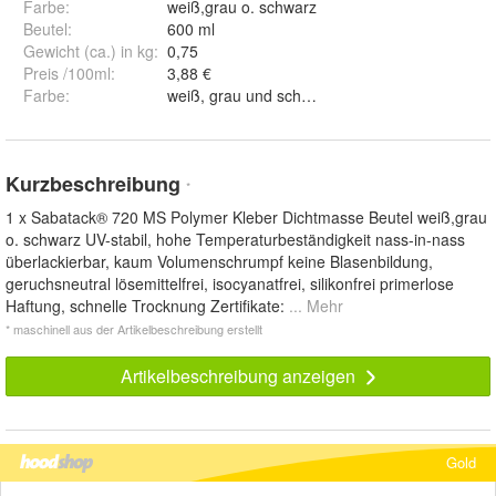
Farbe
:
weiß,grau o. schwarz
Beutel
:
600 ml
Gewicht (ca.) in kg
:
0,75
Preis /100ml
:
3,88 €
Farbe
:
weiß, grau und schwarz
Kurzbeschreibung
*
1 x Sabatack® 720 MS Polymer Kleber Dichtmasse Beutel weiß,grau
o. schwarz UV-stabil, hohe Temperaturbeständigkeit nass-in-nass
überlackierbar, kaum Volumenschrumpf keine Blasenbildung,
geruchsneutral lösemittelfrei, isocyanatfrei, silikonfrei primerlose
Haftung, schnelle Trocknung Zertifikate:
... Mehr
* maschinell aus der Artikelbeschreibung erstellt
Artikelbeschreibung anzeigen
Gold