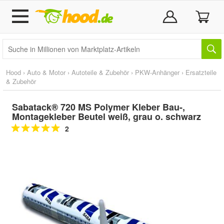
Hood
›
Auto & Motor
›
Autoteile & Zubehör
›
PKW-Anhänger
›
Ersatzteile
& Zubehör
Sabatack® 720 MS Polymer Kleber Bau-,
Montagekleber Beutel weiß, grau o. schwarz
2