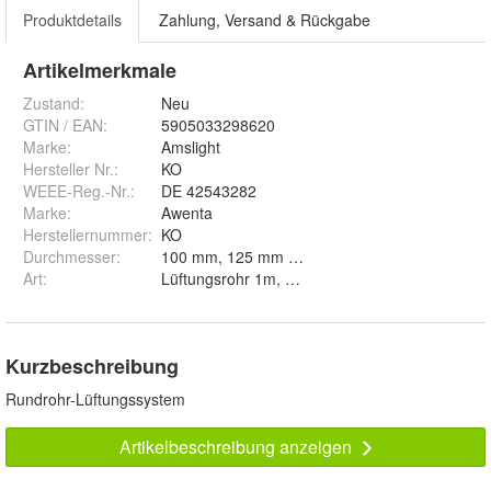
Produktdetails
Zahlung, Versand & Rückgabe
Artikelmerkmale
Zustand:
Neu
GTIN / EAN:
5905033298620
Marke:
Amslight
Hersteller Nr.:
KO
WEEE-Reg.-Nr.
:
DE 42543282
Marke
:
Awenta
Herstellernummer
:
KO
Durchmesser
:
100 mm, 125 mm und 150 mm
Art
:
Lüftungsrohr 1m, Flexschaluch 3m, Bogen 45°, 
Kurzbeschreibung
Rundrohr-Lüftungssystem
Artikelbeschreibung anzeigen