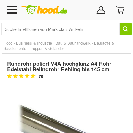
Hood
›
Business & Industrie
›
Bau & Bauhandwerk
›
Baustoffe &
Bauelemente
›
Treppen & Geländer
Rundrohr poliert V4A hochglanz A4 Rohr
Edelstahl Relingrohr Rehling bis 145 cm
70