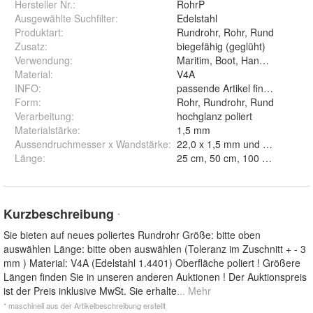
Hersteller Nr.:
RohrP
Ausgewählte Suchfilter
:
Edelstahl
Produktart
:
Rundrohr, Rohr, Rund
Zusatz
:
biegefähig (geglüht)
Verwendung
:
Maritim, Boot, Handlauf, Relin
Material
:
V4A
INFO
:
passende Artikel finden Sie i
Form
:
Rohr, Rundrohr, Rund
Verarbeitung
:
hochglanz poliert
Materialstärke
:
1,5 mm
Aussendruchmesser x Wandstärke
:
22,0 x 1,5 mm und 25,0 x
Länge
:
Kurzbeschreibung
*
Sie bieten auf neues poliertes Rundrohr Größe: bitte oben
auswählen Länge: bitte oben auswählen (Toleranz im Zuschnitt + - 3
mm ) Material: V4A (Edelstahl 1.4401) Oberfläche poliert ! Größere
Längen finden Sie in unseren anderen Auktionen ! Der Auktionspreis
ist der Preis inklusive MwSt. Sie erhalte
... Mehr
* maschinell aus der Artikelbeschreibung erstellt