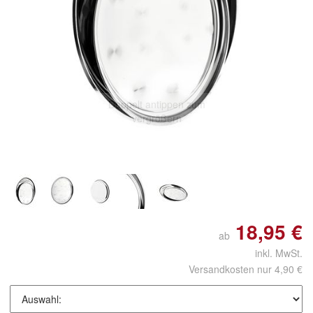
Doppelt antippen zum
vergrößern
18,95 €
ab
inkl. MwSt.
Versandkosten nur 4,90 €