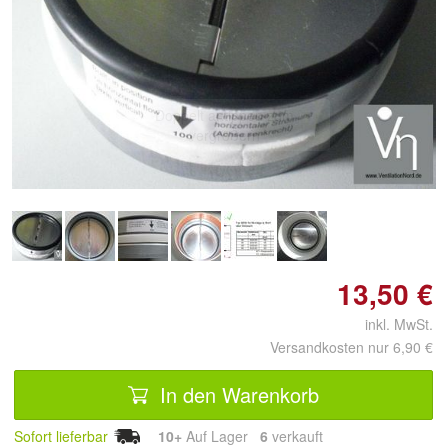
Doppelt antippen zum
vergrößern
13,50 €
inkl. MwSt.
Versandkosten nur 6,90 €
In den Warenkorb
Sofort lieferbar
10+
Auf Lager
6
 verkauft