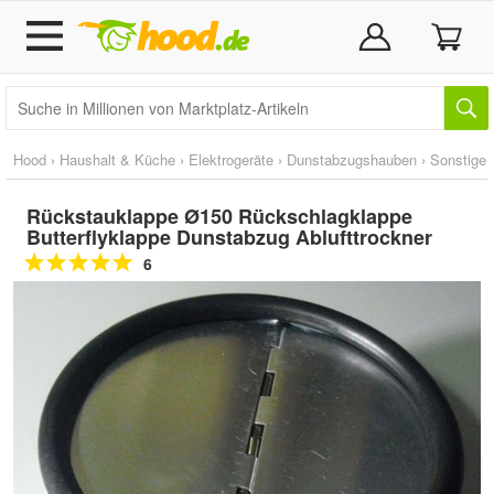
Hood
›
Haushalt & Küche
›
Elektrogeräte
›
Dunstabzugshauben
›
Sonstige
Rückstauklappe Ø150 Rückschlagklappe
Butterflyklappe Dunstabzug Ablufttrockner
6