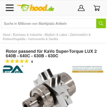
Hood
›
Business & Industrie
›
Medizin & Labor
›
Zahnmedizin &
Kieferorthopädie
›
Instrumente & Geräte
Rotor passend für KaVo Super-Torque LUX 2
640B - 640C - 630B - 630C
4