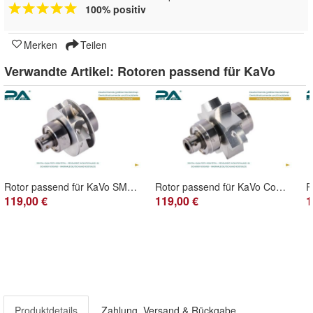
100% positiv
Merken
Teilen
Verwandte Artikel:
Rotoren passend für KaVo
Rotor passend für KaVo SMARTtorque S609C - S619C - LUX S619L
Rotor passend für KaVo Compacttorque LED 636C - 636CP - 636P
119,00 €
119,00 €
1
Produktdetails
Zahlung, Versand & Rückgabe