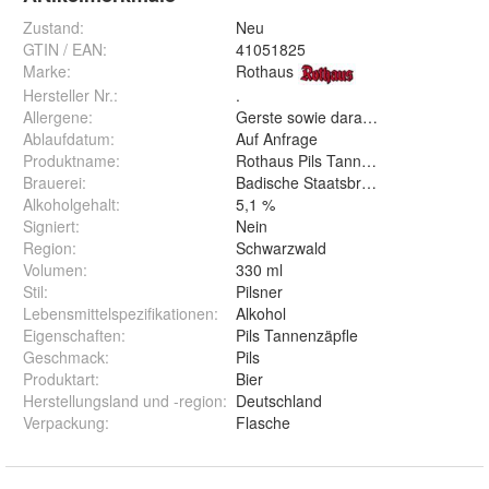
Zustand:
Neu
GTIN / EAN:
41051825
Marke:
Rothaus
Hersteller Nr.:
.
Allergene
:
Gerste sowie daraus hergestellte Er
Ablaufdatum
:
Auf Anfrage
Produktname
:
Rothaus Pils Tannenzäpfle
Brauerei
:
Badische Staatsbrauerei Rothaus A
Alkoholgehalt
:
5,1 %
Signiert
:
Nein
Region
:
Schwarzwald
Volumen
:
330 ml
Stil
:
Pilsner
Lebensmittelspezifikationen
:
Alkohol
Eigenschaften
:
Pils Tannenzäpfle
Geschmack
:
Pils
Produktart
:
Bier
Herstellungsland und -region
:
Deutschland
Verpackung
:
Flasche