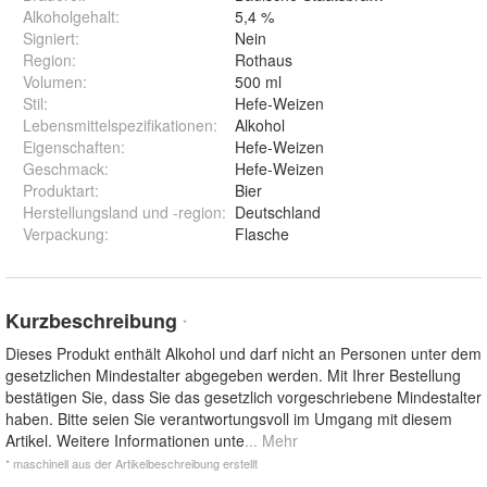
Alkoholgehalt
:
5,4 %
Signiert
:
Nein
Region
:
Rothaus
Volumen
:
500 ml
Stil
:
Hefe-Weizen
Lebensmittelspezifikationen
:
Alkohol
Eigenschaften
:
Hefe-Weizen
Geschmack
:
Hefe-Weizen
Produktart
:
Bier
Herstellungsland und -region
:
Deutschland
Verpackung
:
Flasche
Kurzbeschreibung
*
Dieses Produkt enthält Alkohol und darf nicht an Personen unter dem
gesetzlichen Mindestalter abgegeben werden. Mit Ihrer Bestellung
bestätigen Sie, dass Sie das gesetzlich vorgeschriebene Mindestalter
haben. Bitte seien Sie verantwortungsvoll im Umgang mit diesem
Artikel. Weitere Informationen unte
... Mehr
* maschinell aus der Artikelbeschreibung erstellt