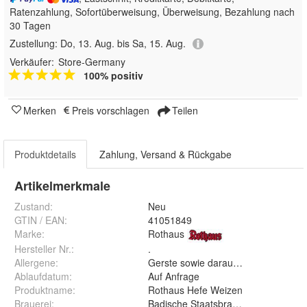
Ratenzahlung, Sofortüberweisung, Überweisung, Bezahlung nach
30 Tagen
Zustellung:
Do, 13. Aug. bis Sa, 15. Aug.
Verkäufer:
Store-Germany
100% positiv
Merken
Preis vorschlagen
Teilen
Produktdetails
Zahlung, Versand & Rückgabe
Artikelmerkmale
Zustand:
Neu
GTIN / EAN:
41051849
Marke:
Rothaus
Hersteller Nr.:
.
Allergene
:
Gerste sowie daraus hergestellte Er
Ablaufdatum
:
Auf Anfrage
Produktname
:
Rothaus Hefe Weizen
Brauerei
:
Badische Staatsbrauerei Rothaus A