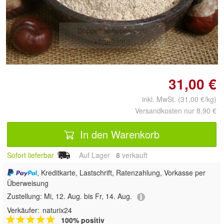
Doppelt antippen zum
vergrößern
31,00 €
inkl. MwSt. (31,00 €/kg)
Versandkosten nur 8,90 €
In den Warenkorb
Sofort lieferbar
Auf Lager
8
 verkauft
, Kreditkarte, Lastschrift, Ratenzahlung, Vorkasse per
Überweisung
Zustellung:
Mi, 12. Aug. bis Fr, 14. Aug.
Verkäufer:
naturix24
100% positiv