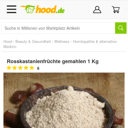
Hood
›
Beauty & Gesundheit
›
Wellness
›
Homöopathie & alternative
Medizin
Rosskastanienfrüchte gemahlen 1 Kg
6