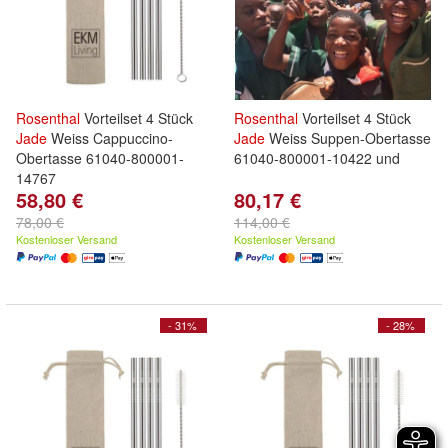
Rosenthal
Vorteilset 4 Stück
Rosenthal
Vorteilset 4 Stück
Jade
Weiss Cappuccino-
Jade
Weiss Suppen-Obertasse
Obertasse 61040-800001-
61040-800001-10422 und
14767
58,80 €
80,17 €
78,00 €
114,00 €
Kostenloser Versand
Kostenloser Versand
- 31%
- 28%