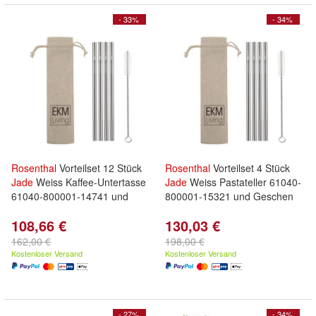
- 33%
- 34%
Rosenthal
Vorteilset 12 Stück
Rosenthal
Vorteilset 4 Stück
Jade
Weiss Kaffee-Untertasse
Jade
Weiss Pastateller 61040-
61040-800001-14741 und
800001-15321 und Geschen
108,66 €
130,03 €
162,00 €
198,00 €
Kostenloser Versand
Kostenloser Versand
- 27%
- 34%