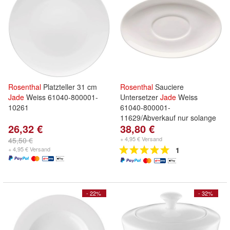
Rosenthal
Platzteller 31 cm
Rosenthal
Sauciere
Jade
Weiss 61040-800001-
Untersetzer
Jade
Weiss
10261
61040-800001-
11629/Abverkauf nur solange
26,32 €
38,80 €
+ 4,95 € Versand
45,50 €
+ 4,95 € Versand
1
- 22%
- 32%