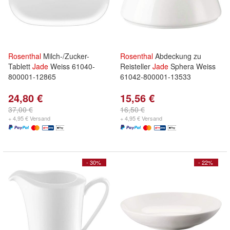
Rosenthal
Milch-/Zucker-
Rosenthal
Abdeckung zu
Tablett
Jade
Weiss 61040-
Reisteller
Jade
Sphera Weiss
800001-12865
61042-800001-13533
24,80 €
15,56 €
37,00 €
16,50 €
+ 4,95 € Versand
+ 4,95 € Versand
- 30%
- 22%