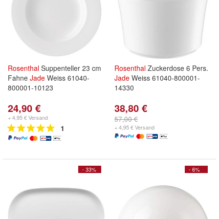
Rosenthal
Suppenteller 23 cm
Rosenthal
Zuckerdose 6 Pers.
Fahne
Jade
Weiss 61040-
Jade
Weiss 61040-800001-
800001-10123
14330
24,90 €
38,80 €
+ 4,95 € Versand
57,00 €
1
+ 4,95 € Versand
- 33%
- 6%