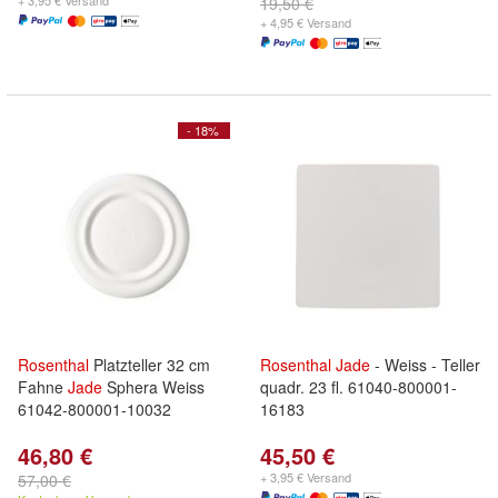
+ 3,95 € Versand
19,50 €
+ 4,95 € Versand
- 18%
Rosenthal
Platzteller 32 cm
Rosenthal
Jade
- Weiss - Teller
Fahne
Jade
Sphera Weiss
quadr. 23 fl. 61040-800001-
61042-800001-10032
16183
46,80 €
45,50 €
+ 3,95 € Versand
57,00 €