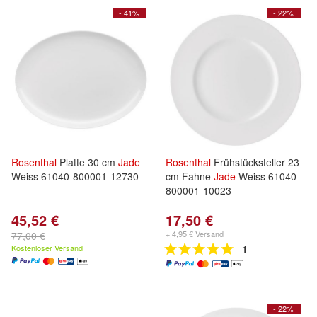
- 41%
- 22%
Rosenthal
Platte 30 cm
Jade
Rosenthal
Frühstücksteller 23
Weiss 61040-800001-12730
cm Fahne
Jade
Weiss 61040-
800001-10023
45,52 €
17,50 €
+ 4,95 € Versand
77,00 €
Kostenloser Versand
1
- 22%