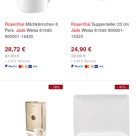
Rosenthal
Milchkännchen 6
Rosenthal
Suppenteller 23 cm
Pers.
Jade
Weiss 61040-
Jade
Weiss 61040-800001-
800001-14430
10323
28,72 €
24,90 €
41,00 €
32,00 €
+ 4,95 € Versand
+ 4,95 € Versand
- 18%
- 41%