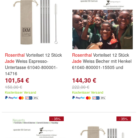
Rosenthal
Vorteilset 12 Stück
Rosenthal
Vorteilset 12 Stück
Jade
Weiss Espresso-
Jade
Weiss Becher mit Henkel
Untertasse 61040-800001-
61040-800001-15505 und
14716
101,54 €
144,30 €
150,00 €
222,00 €
Kostenloser Versand
Kostenloser Versand
- 35%
- 35%