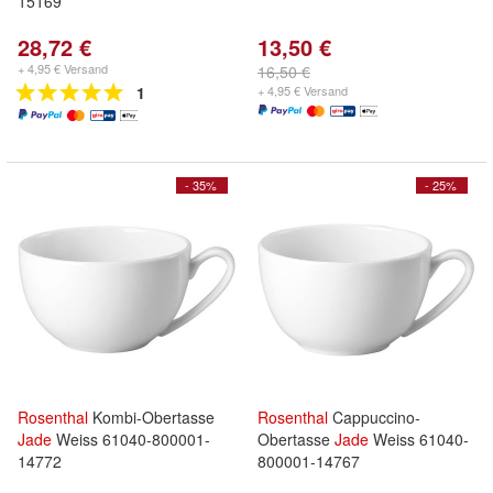
15169
28,72 €
13,50 €
+ 4,95 € Versand
16,50 €
1
+ 4,95 € Versand
- 35%
- 25%
Rosenthal
Kombi-Obertasse
Rosenthal
Cappuccino-
Jade
Weiss 61040-800001-
Obertasse
Jade
Weiss 61040-
14772
800001-14767