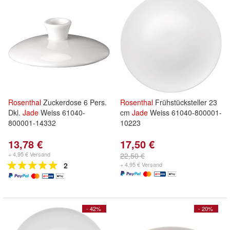
Rosenthal
Zuckerdose 6 Pers.
Rosenthal
Frühstücksteller 23
Dkl.
Jade
Weiss 61040-
cm
Jade
Weiss 61040-800001-
800001-14332
10223
13,78 €
17,50 €
+ 4,95 € Versand
22,50 €
2
+ 4,95 € Versand
- 42%
- 20%