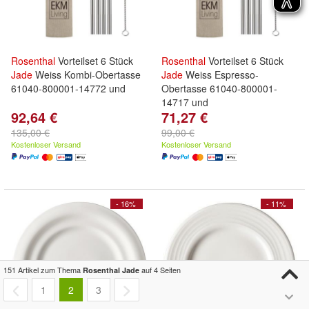
Rosenthal
Vorteilset 6 Stück
Rosenthal
Vorteilset 6 Stück
Jade
Weiss Kombi-Obertasse
Jade
Weiss Espresso-
61040-800001-14772 und
Obertasse 61040-800001-
14717 und
92,64 €
71,27 €
135,00 €
99,00 €
Kostenloser Versand
Kostenloser Versand
- 16%
- 11%
151 Artikel zum Thema
auf 4 Seiten
Rosenthal Jade
1
2
3