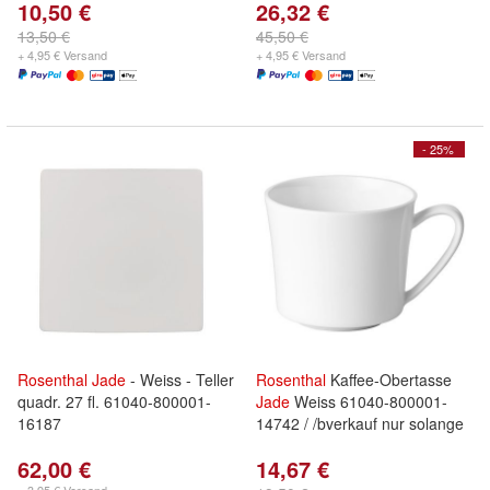
10,50 €
26,32 €
13,50 €
45,50 €
+ 4,95 € Versand
+ 4,95 € Versand
- 25%
Rosenthal
Jade
- Weiss - Teller
Rosenthal
Kaffee-Obertasse
quadr. 27 fl. 61040-800001-
Jade
Weiss 61040-800001-
16187
14742 / /bverkauf nur solange
62,00 €
14,67 €