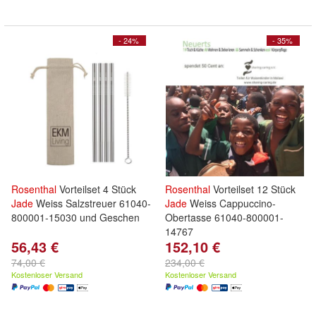
- 24%
- 35%
Rosenthal
Vorteilset 4 Stück
Rosenthal
Vorteilset 12 Stück
Jade
Weiss Salzstreuer 61040-
Jade
Weiss Cappuccino-
800001-15030 und Geschen
Obertasse 61040-800001-
14767
56,43 €
152,10 €
74,00 €
234,00 €
Kostenloser Versand
Kostenloser Versand