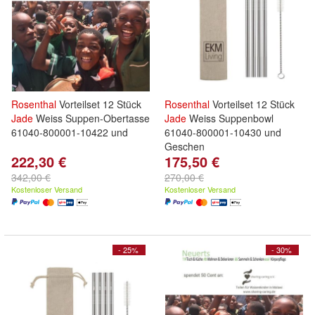
Rosenthal
Vorteilset 12 Stück
Rosenthal
Vorteilset 12 Stück
Jade
Weiss Suppen-Obertasse
Jade
Weiss Suppenbowl
61040-800001-10422 und
61040-800001-10430 und
Geschen
222,30 €
175,50 €
342,00 €
270,00 €
Kostenloser Versand
Kostenloser Versand
- 25%
- 30%