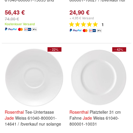
56,43 €
24,90 €
+ 4,95 € Versand
74,00 €
Kostenloser Versand
1
- 22%
- 42%
Rosenthal
Tee-Untertasse
Rosenthal
Platzteller 31 cm
Jade
Weiss 61040-800001-
Fahne
Jade
Weiss 61040-
14641 / /bverkauf nur solange
800001-10031