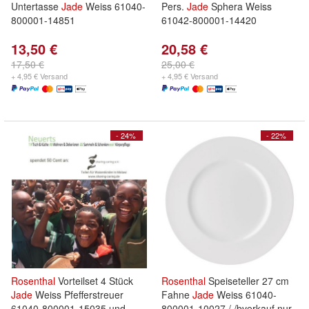
Untertasse
Jade
Weiss 61040-
Pers.
Jade
Sphera Weiss
800001-14851
61042-800001-14420
13,50 €
20,58 €
17,50 €
25,00 €
+ 4,95 € Versand
+ 4,95 € Versand
- 24%
- 22%
Rosenthal
Vorteilset 4 Stück
Rosenthal
Speiseteller 27 cm
Jade
Weiss Pfefferstreuer
Fahne
Jade
Weiss 61040-
61040-800001-15035 und
800001-10027 / /bverkauf nur