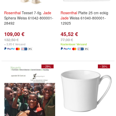
Rosenthal
Teeset 7-tlg.
Jade
Rosenthal
Platte 25 cm eckig
Sphera Weiss 61042-800001-
Jade
Weiss 61040-800001-
28492
12925
109,00 €
45,52 €
132,50 €
77,00 €
+ 3,95 € Versand
Kostenloser Versand
- 29%
- 30%