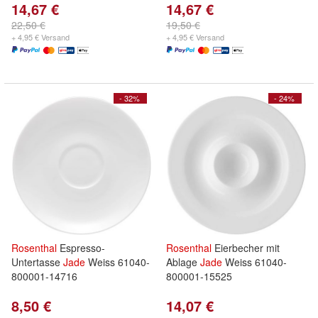
14,67 €
14,67 €
22,50 €
19,50 €
+ 4,95 € Versand
+ 4,95 € Versand
- 32%
- 24%
Rosenthal
Espresso-
Rosenthal
Eierbecher mit
Untertasse
Jade
Weiss 61040-
Ablage
Jade
Weiss 61040-
800001-14716
800001-15525
8,50 €
14,07 €