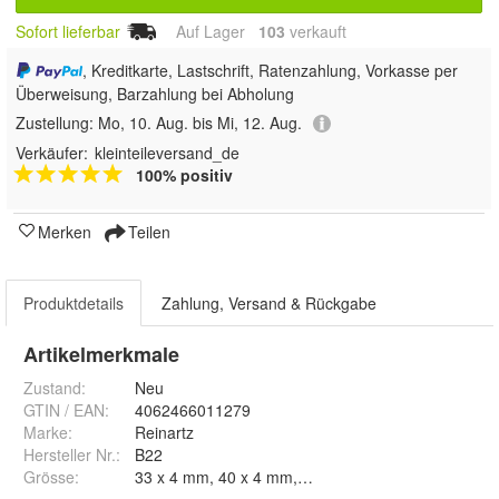
Sofort lieferbar
Auf Lager
103
 verkauft
, Kreditkarte, Lastschrift, Ratenzahlung, Vorkasse per
Überweisung, Barzahlung bei Abholung
Zustellung:
Mo, 10. Aug. bis Mi, 12. Aug.
Verkäufer:
kleinteileversand_de
100% positiv
Merken
Teilen
Produktdetails
Zahlung, Versand & Rückgabe
Artikelmerkmale
Zustand:
Neu
GTIN / EAN:
4062466011279
Marke:
Reinartz
Hersteller Nr.:
B22
Grösse
:
33 x 4 mm, 40 x 4 mm, 42 x 4 mm, 45 x 4 mm, 48 