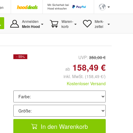
Mit Sicherheit bei
en
Hood einkaufen
Anmelden
Waren-
Merk-
Mein Hood
korb
zettel
- 55%
UVP:
350,00 €
158,49 €
ab
inkl. MwSt.
(158,49 €/)
Kostenloser Versand
In den Warenkorb