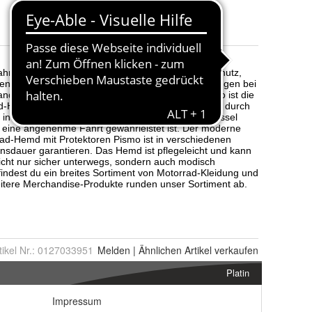
Farbe
:
Dark Olive und Black
Größe
:
L, XL, XXL, 3XL, S und M
tikel Nr.:
0127033951
Melden
|
Ähnlichen
Artikel verkaufen
Platin
Impressum