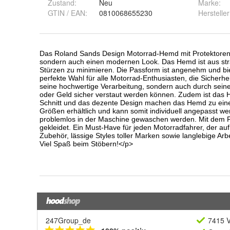
Zustand:
Neu
Marke:
GTIN / EAN:
0810068655230
Hersteller
247Group_de
7415 V