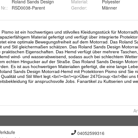
Roland Sands Design
Material
:
Polyester
 Nr.:
RSD0038-Parent
Gender
:
Männer
Ar
erkäufe
04052599316