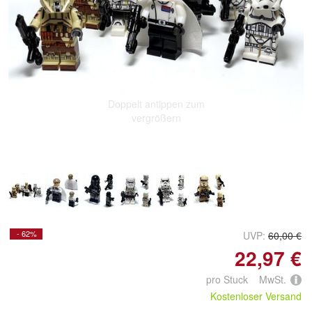
Doppelt antippen zum
vergrößern
- 62%
UVP:
60,00 €
22,97 €
pro Stuck MwSt.
Kostenloser Versand