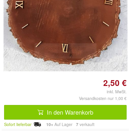
Doppelt antippen zum
vergrößern
2,50 €
inkl. MwSt.
Versandkosten nur 1,00 €
In den Warenkorb
Sofort lieferbar
10+
Auf Lager
7
 verkauft