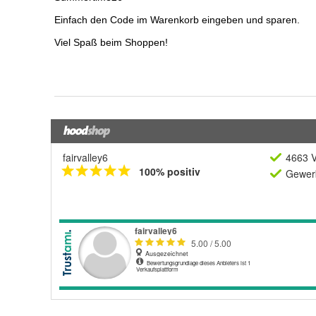
fairvalley6
4663 V
100% positiv
Gewerb