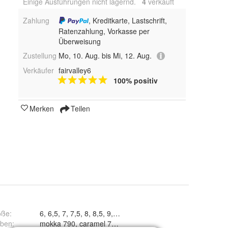
Einige Ausführungen nicht lagernd.
4
 verkauft
Zahlung
, Kreditkarte, Lastschrift,
Ratenzahlung, Vorkasse per
Überweisung
Zustellung
Mo, 10. Aug. bis Mi, 12. Aug.
Verkäufer
fairvalley6
100% positiv
Merken
Teilen
öße
:
6, 6,5, 7, 7,5, 8, 8,5, 9, 9,5, 10, 10,5 und 11
rben
: