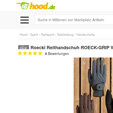
Hood
›
Sport
›
Reitsport
›
Bekleidung
›
Handschuhe
Roeckl Reithandschuh ROECK-GRIP WIN
4
Bewertungen