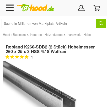
Hood
›
Business & Industrie
›
Holzindustrie & -handwerk
›
Hobel
Robland K260-SDB2 (2 Stück) Hobelmesser
260 x 25 x 3 HSS %18 Wolfram
1