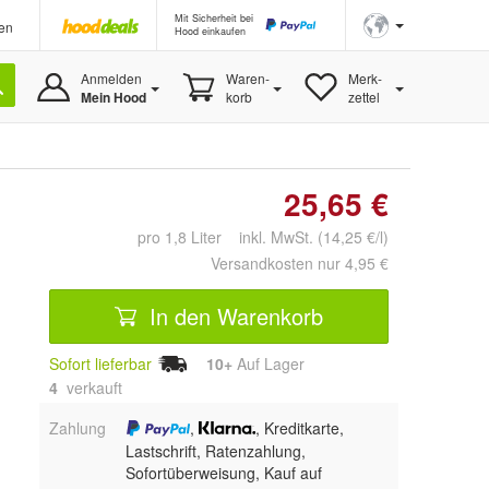
Mit Sicherheit bei
en
Hood einkaufen
Anmelden
Waren-
Merk-
Mein Hood
korb
zettel
25,65 €
pro 1,8 Liter inkl. MwSt. (14,25 €/l)
Versandkosten nur 4,95 €
In den Warenkorb
Sofort lieferbar
10+
Auf Lager
4
 verkauft
Zahlung
,
, Kreditkarte,
Lastschrift, Ratenzahlung,
Sofortüberweisung,
Kauf auf