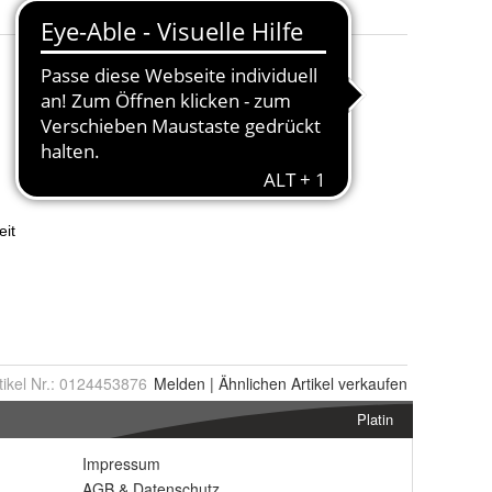
tikel Nr.:
0124453876
Melden
|
Ähnlichen
Artikel verkaufen
Platin
Impressum
AGB
&
Datenschutz