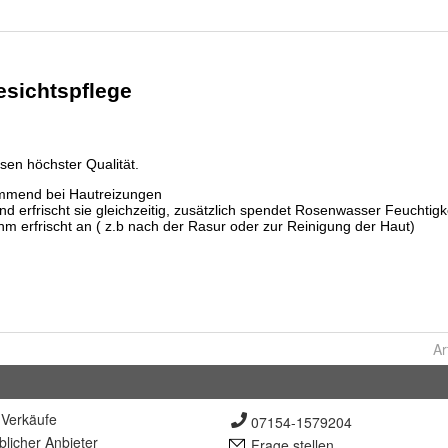
Ar
Verkäufe
07154-1579204
lich
er Anbieter
Frage stellen