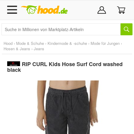
Hood
›
Mode & Schuhe
›
Kindermode & -schuhe
›
Mode für Jungen
›
Hosen & Jeans
›
Jeans
RIP CURL Kids Hose Surf Cord washed
black