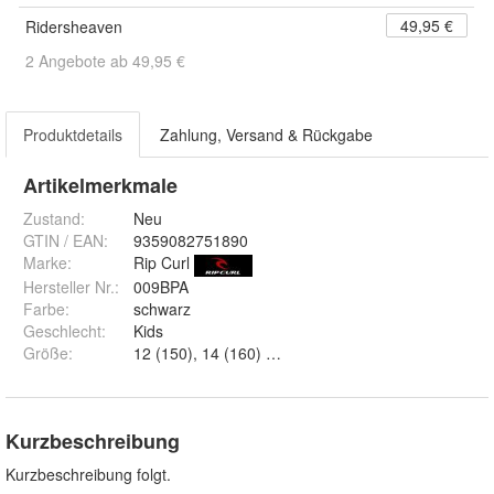
49,95 €
Ridersheaven
2 Angebote ab 49,95 €
Produktdetails
Zahlung, Versand & Rückgabe
Artikelmerkmale
Zustand:
Neu
GTIN / EAN:
9359082751890
Marke:
Rip Curl
Hersteller Nr.:
009BPA
Farbe
:
schwarz
Geschlecht
:
Kids
Größe
:
12 (150), 14 (160) und 16 (165)
Kurzbeschreibung
Kurzbeschreibung folgt.