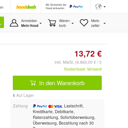
Mit Sicherheit bei
en
Hood einkaufen
Anmelden
Waren-
Merk-
Mein Hood
korb
zettel
13,72 €
inkl. MwSt. (6.860,00 € / l)
Kostenloser Versand
In den Warenkorb
6
Auf Lager
Zahlung
, Lastschrift,
Kreditkarte, Debitkarte,
Ratenzahlung, Sofortüberweisung,
Überweisung, Bezahlung nach 30