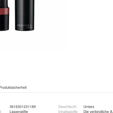
Produktsicherheit
3616301231189
Geschlecht
:
Unisex
t
:
Lippenstifte
Inhaltsstoffe
: