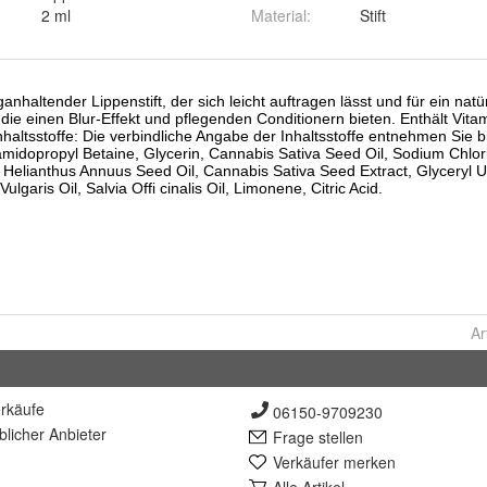
2 ml
Material
:
Stift
Ar
rkäufe
06150-9709230
lich
er Anbieter
Frage stellen
Verkäufer merken