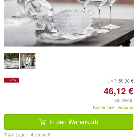
Doppelt antippen zum
vergrößern
- 23%
UVP:
59,90 €
46,12 €
inkl. MwSt.
Kostenloser Versand
In den Warenkorb
5
Auf Lager
4
 verkauft