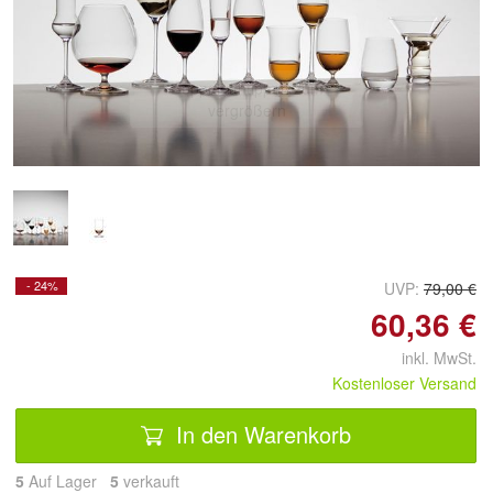
Doppelt antippen zum
vergrößern
- 24%
UVP:
79,00 €
60,36 €
inkl. MwSt.
Kostenloser Versand
In den Warenkorb
5
Auf Lager
5
 verkauft