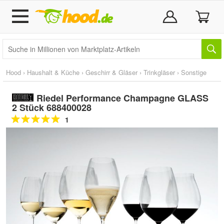
Hood
›
Haushalt & Küche
›
Geschirr & Gläser
›
Trinkgläser
›
Sonstige
Riedel Performance Champagne GLASS
2 Stück 688400028
1