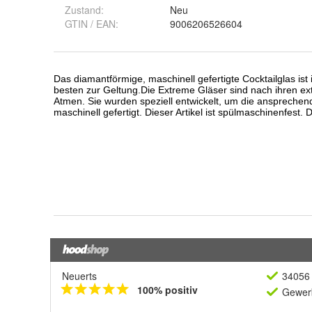
Zustand:
Neu
GTIN / EAN:
9006206526604
Neuerts
34056 
100% positiv
Gewerb