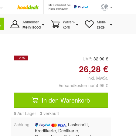
Mit Sicherheit bei
en
Hood einkaufen
Anmelden
Waren-
Merk-
Mein Hood
korb
zettel
- 20%
UVP:
32,90 €
26,28 €
inkl. MwSt.
Versandkosten nur 4,95 €
In den Warenkorb
5
Auf Lager
3
 verkauft
Zahlung
, Lastschrift,
Kreditkarte, Debitkarte,