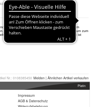
zon Versandprofil
:
Standardvorlage
tikel Nr.:
0108385450
Melden
|
Ähnlichen
Artikel verkaufen
Platin
Impressum
AGB
&
Datenschutz
Widerrufsbelehrung