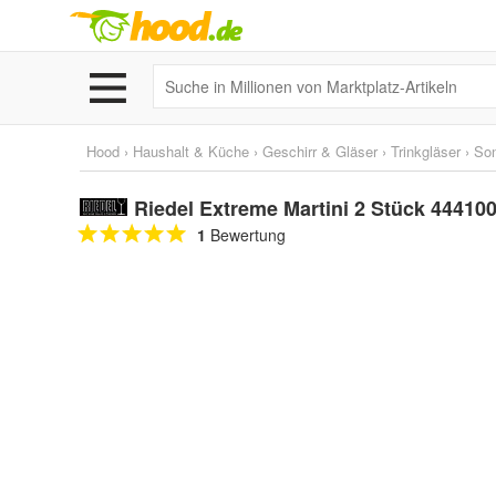
Hood
›
Haushalt & Küche
›
Geschirr & Gläser
›
Trinkgläser
›
Son
Riedel Extreme Martini 2 Stück 44410
1
Bewertung