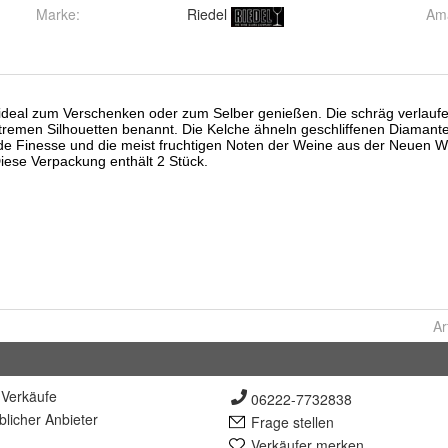
Marke:
Riedel
Ama
Ar
Verkäufe
06222-7732838
lich
er Anbieter
Frage stellen
Verkäufer merken