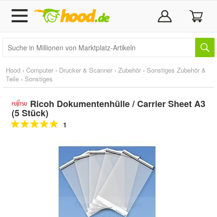
Hood
›
Computer
›
Drucker & Scanner
›
Zubehör
›
Sonstiges Zubehör &
Teile
›
Sonstiges
Ricoh Dokumentenhülle / Carrier Sheet A3
(5 Stück)
1
Doppelt antippen zum
vergrößern