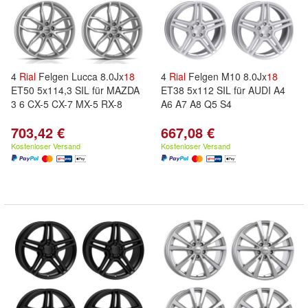
4
Rial
Felgen Lucca 8.0Jx
18
4
Rial
Felgen M10 8.0Jx
18
ET50 5x114,3 SIL für MAZDA
ET38 5x112 SIL für AUDI A4
3 6 CX-5 CX-7 MX-5 RX-8
A6 A7 A8 Q5 S4
703,42 €
667,08 €
Kostenloser Versand
Kostenloser Versand