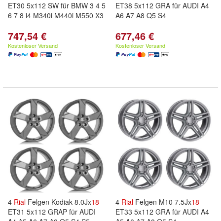
ET30 5x112 SW für BMW 3 4 5
ET38 5x112 GRA für AUDI A4
6 7 8 i4 M340i M440i M550 X3
A6 A7 A8 Q5 S4
747,54 €
677,46 €
Kostenloser Versand
Kostenloser Versand
4
Rial
Felgen Kodiak 8.0Jx
18
4
Rial
Felgen M10 7.5Jx
18
ET31 5x112 GRAP für AUDI
ET33 5x112 GRA für AUDI A4