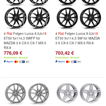
4
Rial
Felgen Lucca 8.0Jx
18
4
Rial
Felgen Lucca 8.0Jx
18
ET50 5x114,3 SWFP für
ET50 5x114,3 SW für MAZDA
MAZDA 3 6 CX-5 CX-7 MX-5
3 6 CX-5 CX-7 MX-5 RX-8
RX-8
776,09 €
703,42 €
Kostenloser Versand
Kostenloser Versand