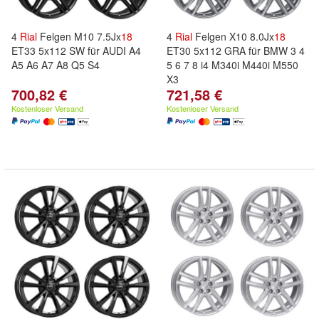
4
Rial
Felgen M10 7.5Jx
18
4
Rial
Felgen X10 8.0Jx
18
ET33 5x112 SW für AUDI A4
ET30 5x112 GRA für BMW 3 4
A5 A6 A7 A8 Q5 S4
5 6 7 8 i4 M340i M440i M550
X3
700,82 €
721,58 €
Kostenloser Versand
Kostenloser Versand