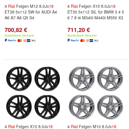
4
Rial
Felgen M12 8.0Jx
18
4
Rial
Felgen X10 8.0Jx
18
ET38 5x112 SW für AUDI A4
ET30 5x112 SIL für BMW 3 4 5
A6 A7 A8 Q5 S4
6 7 8 i4 M340i M440i M550 X3
700,82 €
711,20 €
Kostenloser Versand
Kostenloser Versand
4
Rial
Felgen X10 8.0Jx
18
4
Rial
Felgen M10 8.0Jx
18