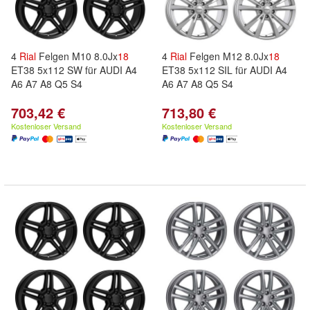
4
Rial
Felgen M10 8.0Jx
18
4
Rial
Felgen M12 8.0Jx
18
ET38 5x112 SW für AUDI A4
ET38 5x112 SIL für AUDI A4
A6 A7 A8 Q5 S4
A6 A7 A8 Q5 S4
703,42 €
713,80 €
Kostenloser Versand
Kostenloser Versand