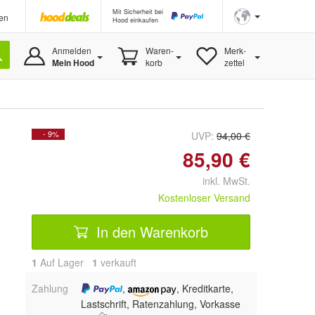
Mit Sicherheit bei
en
Hood einkaufen
Anmelden
Waren-
Merk-
Mein Hood
korb
zettel
- 9%
UVP:
94,00 €
85,90 €
inkl. MwSt.
Kostenloser Versand
In den Warenkorb
1
Auf Lager
1
 verkauft
Zahlung
,
, Kreditkarte,
Lastschrift, Ratenzahlung, Vorkasse