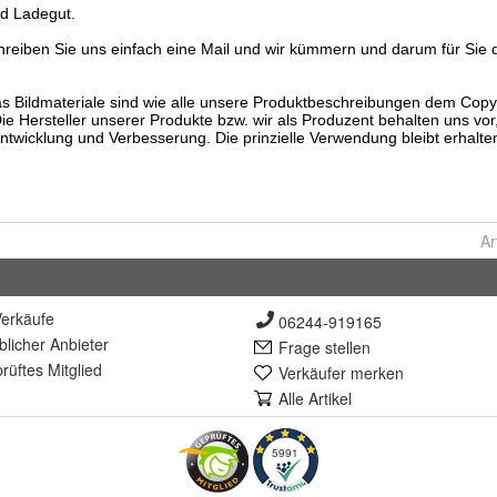
Ar
erkäufe
06244-919165
lich
er Anbieter
Frage stellen
rüft
es Mitglied
Verkäufer merken
Alle Artikel
5991