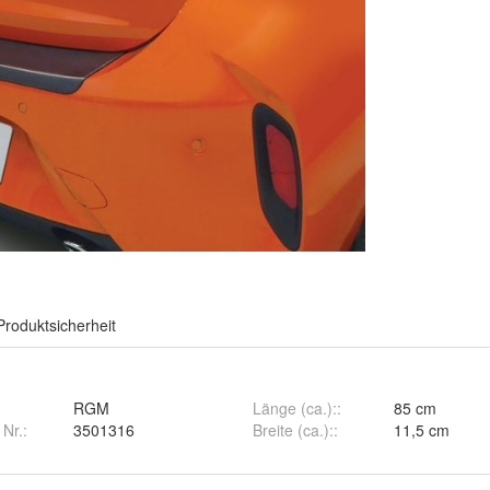
Produktsicherheit
RGM
Länge (ca.):
:
85 cm
 Nr.:
3501316
Breite (ca.):
:
11,5 cm