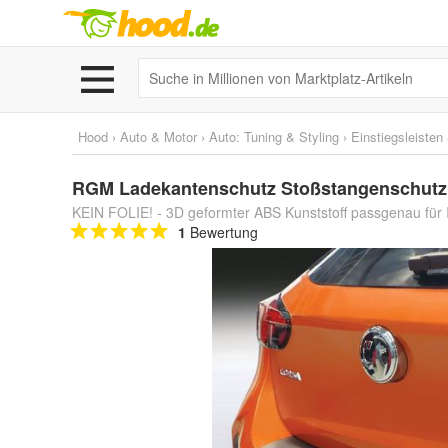
Hood
›
Auto & Motor
›
Auto: Tuning & Styling
›
Einstiegsleiste
RGM Ladekantenschutz Stoßstangenschutz O
KEIN FOLIE! - 3D geformter ABS Kunststoff passgenau für I
1
Bewertung