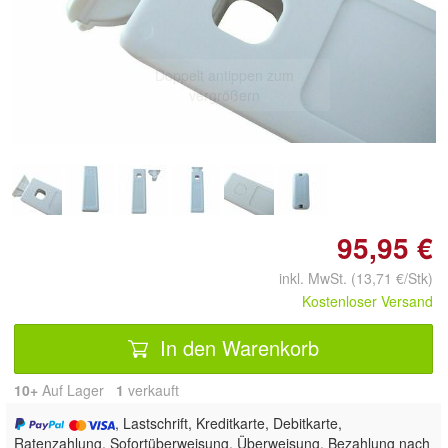
Doppelt antippen zum
vergrößern
95,95 €
inkl. MwSt. (13,71 €/Stk)
Kostenloser Versand
In den Warenkorb
10+
Auf Lager
1
 verkauft
, Lastschrift, Kreditkarte, Debitkarte,
Ratenzahlung, Sofortüberweisung, Überweisung, Bezahlung nach