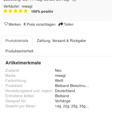
Verkäufer:
rewagi
100% positiv
Merken
Preis vorschlagen
Teilen
Produktdetails
Zahlung, Versand & Rückgabe
Produktsicherheit
Artikelmerkmale
Zustand:
Neu
Marke:
rewagi
Farbrichtung
:
Weiß
Produktart
:
Bleiband Bleischnur Beschwerungen
Herstellungsland und -region
:
Deutschland
Enthaltene Artikel
:
Bleiband
Geeignet für
:
Vorhänge
Gewicht pro Meter
: