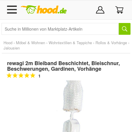
Hood
›
Möbel & Wohnen
›
Wohntextilien & Teppiche
›
Rollos & Vorhänge
›
Jalousien
rewagi 2m Bleiband Beschichtet, Bleischnur,
Beschwerungen, Gardinen, Vorhänge
1