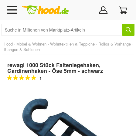
Hood
›
Möbel & Wohnen
›
Wohntextilien & Teppiche
›
Rollos & Vorhänge
›
Stangen & Schienen
rewagi 1000 Stück Faltenlegehaken,
Gardinenhaken - Öse 5mm - schwarz
1