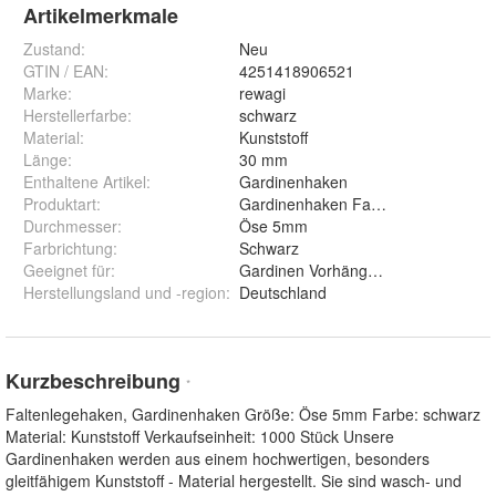
Artikelmerkmale
Zustand:
Neu
GTIN / EAN:
4251418906521
Marke:
rewagi
Herstellerfarbe
:
schwarz
Material
:
Kunststoff
Länge
:
30 mm
Enthaltene Artikel
:
Gardinenhaken
Produktart
:
Gardinenhaken Faltenlegehaken Üb
Durchmesser
:
Öse 5mm
Farbrichtung
:
Schwarz
Geeignet für
:
Gardinen Vorhänge Gardi
Herstellungsland und -region
:
Deutschland
Kurzbeschreibung
*
Faltenlegehaken, Gardinenhaken Größe: Öse 5mm Farbe: schwarz
Material: Kunststoff Verkaufseinheit: 1000 Stück Unsere
Gardinenhaken werden aus einem hochwertigen, besonders
gleitfähigem Kunststoff - Material hergestellt. Sie sind wasch- und