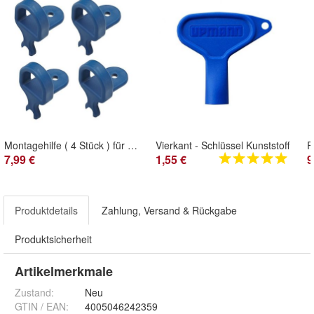
Montagehilfe ( 4 Stück ) für UniSpace
Vierkant - Schlüssel Kunststoff
F
7,99 €
1,55 €
9
Produktdetails
Zahlung, Versand & Rückgabe
Produktsicherheit
Artikelmerkmale
Zustand:
Neu
GTIN / EAN:
4005046242359