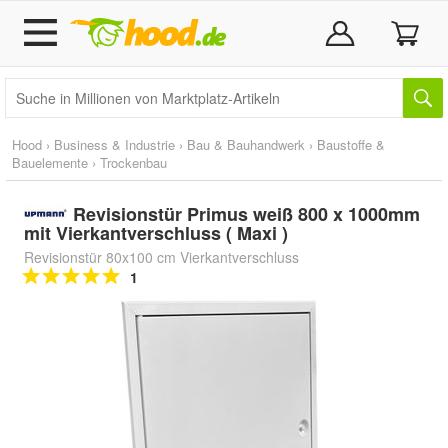
Hood
›
Business & Industrie
›
Bau & Bauhandwerk
›
Baustoffe &
Bauelemente
›
Trockenbau
Revisionstür Primus weiß 800 x 1000mm
mit Vierkantverschluss ( Maxi )
Revisionstür 80x100 cm Vierkantverschluss
1