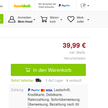
Mit Sicherheit bei
en
Hood einkaufen
Anmelden
Waren-
Merk-
Mein Hood
korb
zettel
39,99 €
inkl. MwSt.
Herunterladen
In den Warenkorb
Sofort lieferbar
1
Auf Lager
4
 verkauft
Zahlung
, Lastschrift,
Kreditkarte, Debitkarte,
Ratenzahlung, Sofortüberweisung,
Überweisung, Bezahlung nach 30