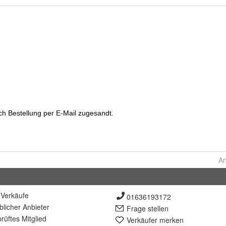
Ar
Verkäufe
01636193172
lich
er Anbieter
Frage stellen
rüft
es Mitglied
Verkäufer merken