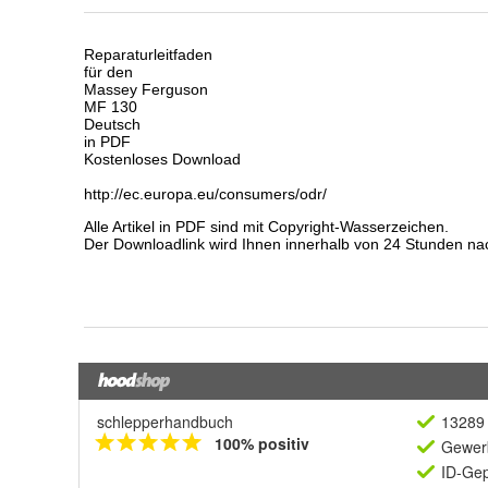
schlepperhandbuch
13289 
100% positiv
Gewerb
ID-Gep