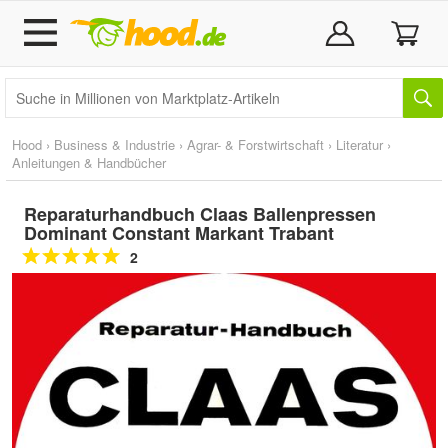
Hood
›
Business & Industrie
›
Agrar- & Forstwirtschaft
›
Literatur
›
Anleitungen & Handbücher
Reparaturhandbuch Claas Ballenpressen
Dominant Constant Markant Trabant
2