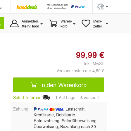
Mit Sicherheit bei
en
Hood einkaufen
Anmelden
Waren-
Merk-
Mein Hood
korb
zettel
99,99 €
inkl. MwSt.
Versandkosten nur 4,50 €
In den Warenkorb
Sofort lieferbar
1
Auf Lager
8
 verkauft
Zahlung
, Lastschrift,
Kreditkarte, Debitkarte,
Ratenzahlung, Sofortüberweisung,
Überweisung, Bezahlung nach 30