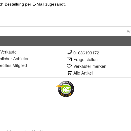
Ar
Verkäufe
01636193172
lich
er Anbieter
Frage stellen
rüft
es Mitglied
Verkäufer merken
Alle Artikel