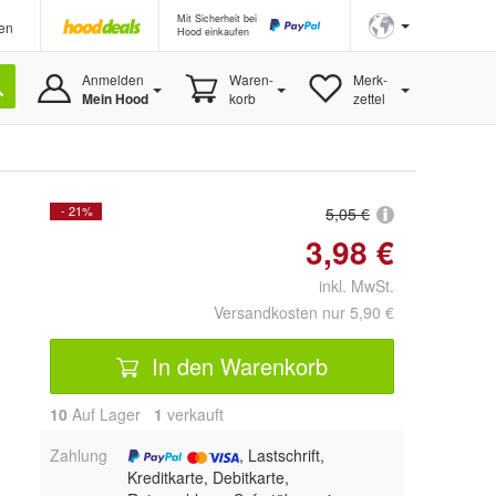
Mit Sicherheit bei
en
Hood einkaufen
Anmelden
Waren-
Merk-
Mein Hood
korb
zettel
- 21%
5,05 €
3,98 €
inkl. MwSt.
Versandkosten nur 5,90 €
In den Warenkorb
10
Auf Lager
1
 verkauft
Zahlung
, Lastschrift,
Kreditkarte, Debitkarte,