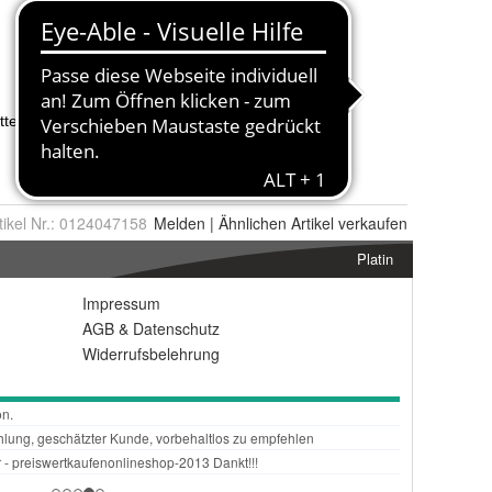
tikel Nr.:
0124047158
Melden
|
Ähnlichen
Artikel verkaufen
Platin
Impressum
AGB
&
Datenschutz
Widerrufsbelehrung