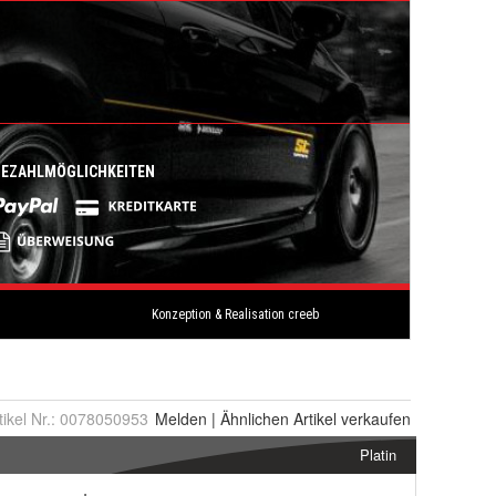
tikel Nr.:
0078050953
Melden
|
Ähnlichen
Artikel verkaufen
Platin