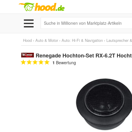
Hood
›
Auto & Motor
›
Auto: Hi-Fi & Navigation
›
Lautsprecher 
Renegade Hochton-Set RX-6.2T Hocht
1
Bewertung