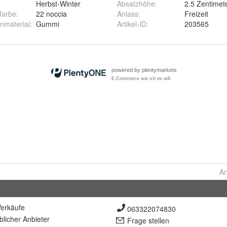
Herbst-Winter
Absatzhöhe
:
2.5 Zentimet
rfarbe
:
22 noccia
Anlass
:
Freizeit
nmaterial
:
Gummi
Artikel-ID
:
203565
Ar
erkäufe
063322074830
lich
er Anbieter
Frage stellen