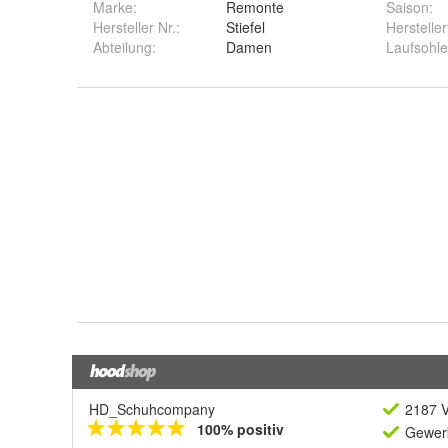
Marke:
Remonte
Saison
:
Hersteller Nr.:
Stiefel
Herstelle
Abteilung
:
Damen
Laufsohle
HD_Schuhcompany
2187 V
100% positiv
Gewerb