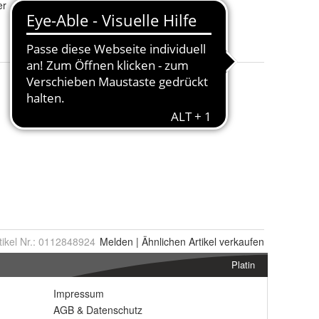
er
tikel Nr.:
0112848924
Melden
|
Ähnlichen
Artikel verkaufen
Platin
Impressum
AGB
&
Datenschutz