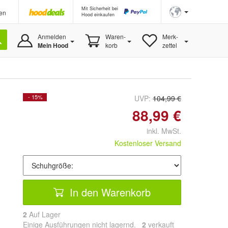
Mit Sicherheit bei
en
Hood einkaufen
Anmelden
Waren-
Merk-
Mein Hood
korb
zettel
- 15%
UVP:
104,99 €
88,99 €
inkl. MwSt.
Kostenloser Versand
In den Warenkorb
2
Auf Lager
Einige Ausführungen nicht lagernd.
2
 verkauft