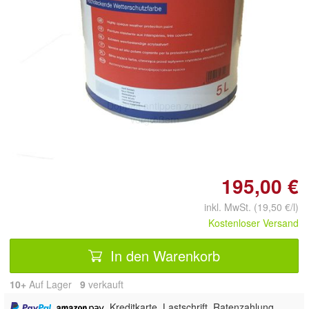
Doppelt antippen zum
vergrößern
195,00 €
inkl. MwSt. (19,50 €/l)
Kostenloser Versand
In den Warenkorb
10+
Auf Lager
9
 verkauft
,
, Kreditkarte, Lastschrift, Ratenzahlung,