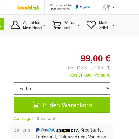
Mit Sicherheit bei
en
Hood einkaufen
Anmelden
Waren-
Merk-
Mein Hood
korb
zettel
99,00 €
inkl. MwSt.
(19,80 €/l)
Kostenloser Versand
In den Warenkorb
Auf Lager
3
 verkauft
Zahlung
,
, Kreditkarte,
Lastschrift, Ratenzahlung, Vorkasse