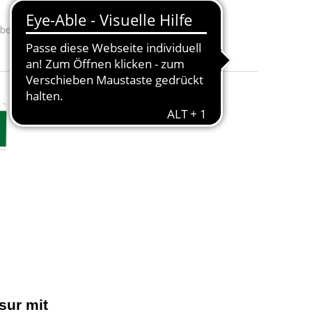
rbe
:
farblos, eiche hell (RC-365), kiefer (RC-270), nussbaum (