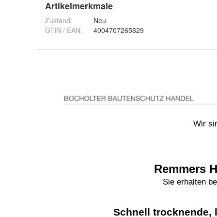
Artikelmerkmale
Zustand:
Neu
GTIN / EAN:
4004707265829