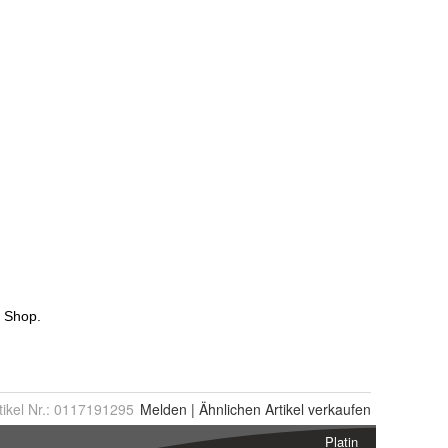
tikel Nr.:
0117191295
Melden
|
Ähnlichen
Artikel verkaufen
Platin