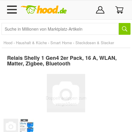
Hood
›
Haushalt & Küche
›
Smart Home
›
Steckdosen & Stecker
Relais Shelly 1 Gen4 2er Pack, 16 A, WLAN,
Matter, Zigbee, Bluetooth
Doppelt antippen zum
vergrößern