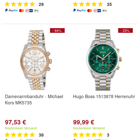
29
35
- 64%
- 23%
Damenarmbanduhr - Michael
Hugo Boss 1513878 Herrenuhr
Kors MK5735
97,53 €
99,99 €
Kostenloser Versand
Kostenloser Versand
38
3