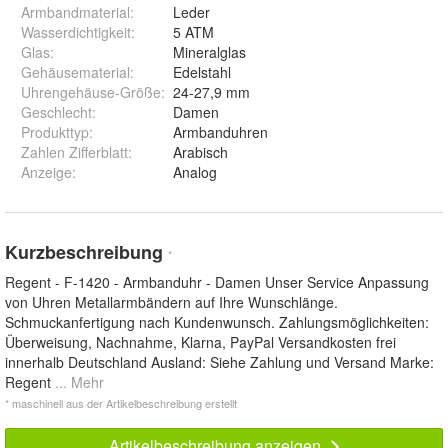
Armbandmaterial
:
Leder
Wasserdichtigkeit
:
5 ATM
Glas
:
Mineralglas
Gehäusematerial
:
Edelstahl
Uhrengehäuse-Größe
:
24-27,9 mm
Geschlecht
:
Damen
Produkttyp
:
Armbanduhren
Zahlen Zifferblatt
:
Arabisch
Anzeige
:
Analog
Kurzbeschreibung
*
Regent - F-1420 - Armbanduhr - Damen Unser Service Anpassung
von Uhren Metallarmbändern auf Ihre Wunschlänge.
Schmuckanfertigung nach Kundenwunsch. Zahlungsmöglichkeiten:
Überweisung, Nachnahme, Klarna, PayPal Versandkosten frei
innerhalb Deutschland Ausland: Siehe Zahlung und Versand Marke:
Regent
... Mehr
* maschinell aus der Artikelbeschreibung erstellt
Artikelbeschreibung anzeigen