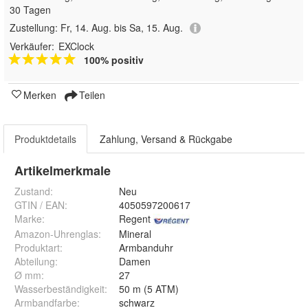
30 Tagen
Zustellung:
Fr, 14. Aug. bis Sa, 15. Aug.
Verkäufer:
EXClock
100% positiv
Merken
Teilen
Produktdetails
Zahlung, Versand & Rückgabe
Artikelmerkmale
Zustand:
Neu
GTIN / EAN:
4050597200617
Marke:
Regent
Amazon-Uhrenglas
:
Mineral
Produktart
:
Armbanduhr
Abteilung
:
Damen
Ø mm
:
27
Wasserbeständigkeit
:
50 m (5 ATM)
Armbandfarbe
:
schwarz