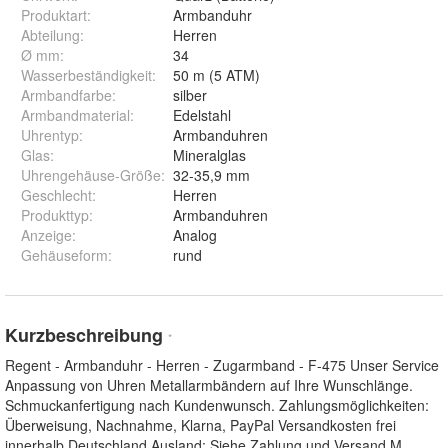
Produktart
:
Armbanduhr
Abteilung
:
Herren
Ø mm
:
34
Wasserbeständigkeit
:
50 m (5 ATM)
Armbandfarbe
:
silber
Armbandmaterial
:
Edelstahl
Uhrentyp
:
Armbanduhren
Glas
:
Mineralglas
Uhrengehäuse-Größe
:
32-35,9 mm
Geschlecht
:
Herren
Produkttyp
:
Armbanduhren
Anzeige
:
Analog
Gehäuseform
:
rund
Kurzbeschreibung
*
Regent - Armbanduhr - Herren - Zugarmband - F-475 Unser Service
Anpassung von Uhren Metallarmbändern auf Ihre Wunschlänge.
Schmuckanfertigung nach Kundenwunsch. Zahlungsmöglichkeiten:
Überweisung, Nachnahme, Klarna, PayPal Versandkosten frei
innerhalb Deutschland Ausland: Siehe Zahlung und Versand M
...