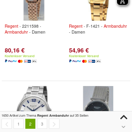
Regent
- 2211598 -
Regent
- F-1421 -
Armbanduhr
Armbanduhr
- Damen
- Damen
80,16 €
54,96 €
Kostenloser Versand
Kostenloser Versand
1650 Artikel zum Thema
auf 35 Seiten
Regent Armbanduhr
1
2
3