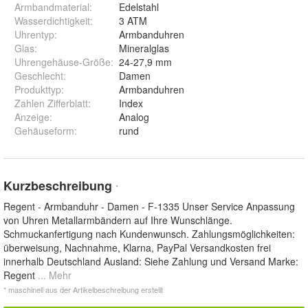
Armbandmaterial
:
Edelstahl
Wasserdichtigkeit
:
3 ATM
Uhrentyp
:
Armbanduhren
Glas
:
Mineralglas
Uhrengehäuse-Größe
:
24-27,9 mm
Geschlecht
:
Damen
Produkttyp
:
Armbanduhren
Zahlen Zifferblatt
:
Index
Anzeige
:
Analog
Gehäuseform
:
rund
Kurzbeschreibung
*
Regent - Armbanduhr - Damen - F-1335 Unser Service Anpassung
von Uhren Metallarmbändern auf Ihre Wunschlänge.
Schmuckanfertigung nach Kundenwunsch. Zahlungsmöglichkeiten:
überweisung, Nachnahme, Klarna, PayPal Versandkosten frei
innerhalb Deutschland Ausland: Siehe Zahlung und Versand Marke:
Regent
... Mehr
* maschinell aus der Artikelbeschreibung erstellt